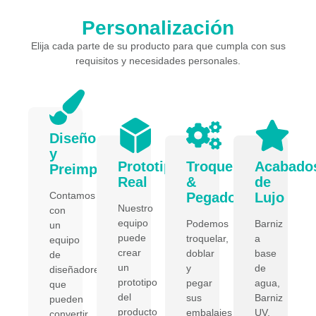
Personalización
Elija cada parte de su producto para que cumpla con sus
requisitos y necesidades personales.
Diseño
y
Prototipo
Troquelado
Acabado
Preimpresión
Real
&
de
Contamos
Pegado
Lujo
Nuestro
con
equipo
Podemos
Barniz
un
puede
troquelar,
a
equipo
crear
doblar
base
de
un
y
de
diseñadores
prototipo
pegar
agua,
que
del
sus
Barniz
pueden
producto
embalajes
UV,
convertir