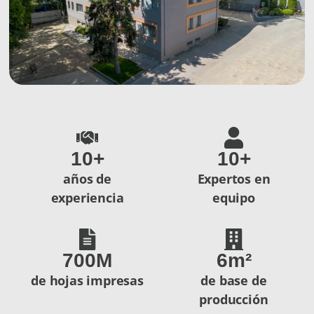
10
+
10
+
años de
Expertos en
experiencia
equipo
700
M
6
m²
de hojas impresas
de base de
producción